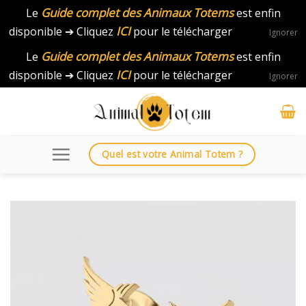
Guide complet des Animaux Totems
Le
est enfin
ICI
disponible ➔ Cliquez
pour le télécharger
Ignorer
Guide complet des Animaux Totems
Le
est enfin
ICI
disponible ➔ Cliquez
pour le télécharger
Ignorer
Skip
to
content
Quel est votre Animal Totem ?