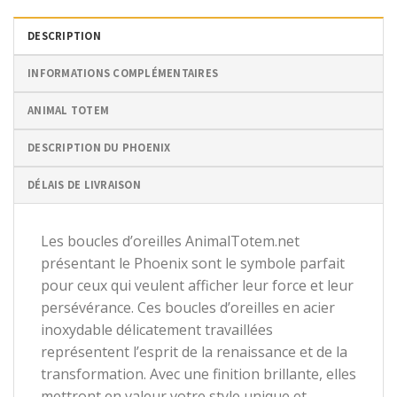
a
a
a
plusieurs
plusieurs
plusieurs
DESCRIPTION
variations.
variations.
variations.
Les
Les
Les
INFORMATIONS COMPLÉMENTAIRES
options
options
options
peuvent
peuvent
peuvent
ANIMAL TOTEM
être
être
être
choisies
choisies
choisies
DESCRIPTION DU PHOENIX
sur
sur
sur
la
la
la
DÉLAIS DE LIVRAISON
page
page
page
du
du
du
produit
produit
produit
Les boucles d’oreilles AnimalTotem.net
présentant le Phoenix sont le symbole parfait
pour ceux qui veulent afficher leur force et leur
persévérance. Ces boucles d’oreilles en acier
inoxydable délicatement travaillées
représentent l’esprit de la renaissance et de la
transformation. Avec une finition brillante, elles
mettront en valeur votre style unique et