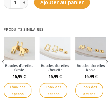
Ajouter au panier
PRODUITS SIMILAIRES
Boucles d’oreilles
Boucles d’oreilles
Boucles d’oreilles
Girafe
Chouette
Koala
16,99
€
16,99
€
16,99
€
Choix des
Choix des
Choix des
options
options
options
Ce
Ce
Ce
produit
produit
produit