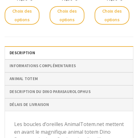
Choix des
Choix des
Choix des
options
options
options
Ce
Ce
Ce
produit
produit
produit
a
a
a
plusieurs
plusieurs
plusieurs
DESCRIPTION
variations.
variations.
variations.
Les
Les
Les
INFORMATIONS COMPLÉMENTAIRES
options
options
options
peuvent
peuvent
peuvent
ANIMAL TOTEM
être
être
être
choisies
choisies
choisies
DESCRIPTION DU DINO PARASAUROLOPHUS
sur
sur
sur
la
la
la
DÉLAIS DE LIVRAISON
page
page
page
du
du
du
produit
produit
produit
Les boucles d’oreilles AnimalTotem.net mettent
en avant le magnifique animal totem Dino