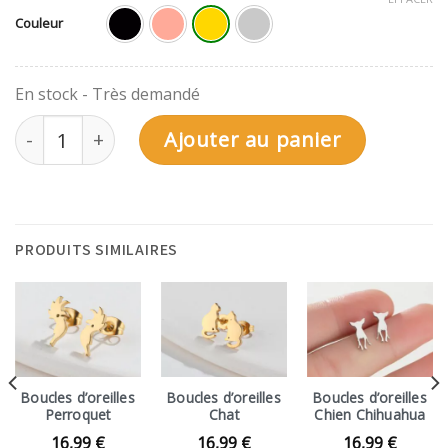
Couleur
quantité de Boucles d'oreille Dino Parasauroloph
Ajouter au panier
PRODUITS SIMILAIRES
Boucles d’oreilles
Boucles d’oreilles
Boucles d’oreilles
Perroquet
Chat
Chien Chihuahua
16,99
€
16,99
€
16,99
€