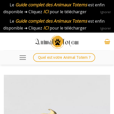
Guide complet des Animaux Totems
Le
est enfin
ICI
disponible ➔ Cliquez
pour le télécharger
Ignorer
Guide complet des Animaux Totems
Le
est enfin
ICI
disponible ➔ Cliquez
pour le télécharger
Ignorer
Skip
to
content
Quel est votre Animal Totem ?